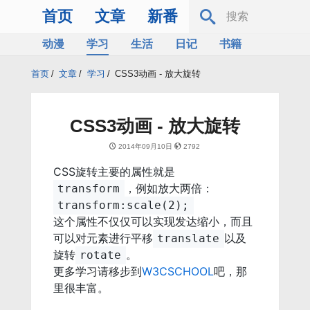
首页
文章
新番
动漫
学习
生活
日记
书籍
服务器
Bing
首页
/
文章
/
学习
/
CSS3动画 - 放大旋转
CSS3动画 - 放大旋转
2014年09月10日
2792
CSS旋转主要的属性就是
，例如放大两倍：
transform
transform:scale(2);
这个属性不仅仅可以实现发达缩小，而且
可以对元素进行平移
以及
translate
旋转
。
rotate
更多学习请移步到
W3CSCHOOL
吧，那
里很丰富。