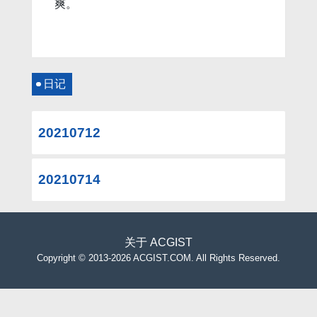
爽。
日记
20210712
20210714
关于
ACGIST
Copyright
©
2013-2026 ACGIST.COM. All Rights Reserved.