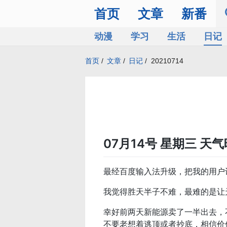
首页
文章
新番
动漫
学习
生活
日记
首页
/
文章
/
日记
/
20210714
07月14号 星期三 天气
最经百度输入法升级，把我的用户词
我觉得胜天半子不难，最难的是让
幸好前两天新能源卖了一半出去，
不要老想着逃顶或者抄底，相信价